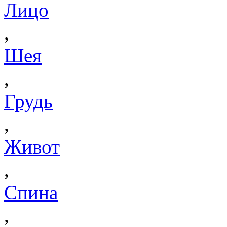
Лицо
,
Шея
,
Грудь
,
Живот
,
Спина
,