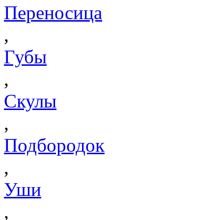
Переносица
,
Губы
,
Скулы
,
Подбородок
,
Уши
,