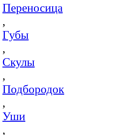
Переносица
,
Губы
,
Скулы
,
Подбородок
,
Уши
,