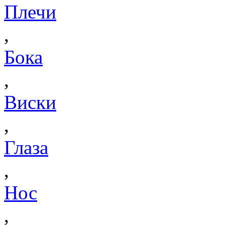
Плечи
,
Бока
,
Виски
,
Глаза
,
Нос
,