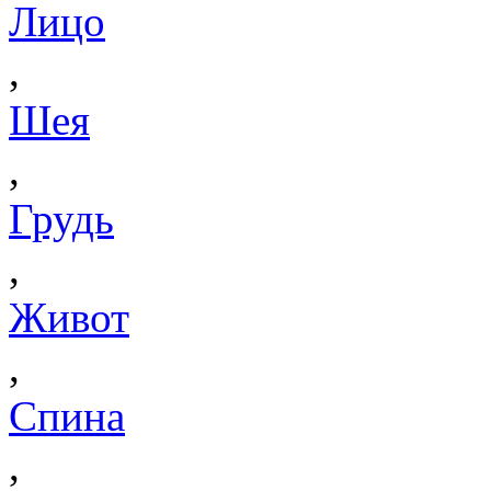
Лицо
,
Шея
,
Грудь
,
Живот
,
Спина
,