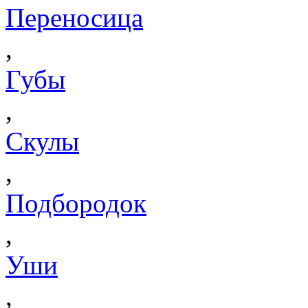
Переносица
,
Губы
,
Скулы
,
Подбородок
,
Уши
,