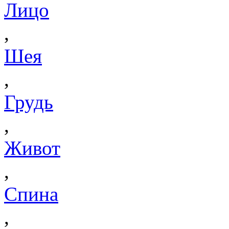
Лицо
,
Шея
,
Грудь
,
Живот
,
Спина
,