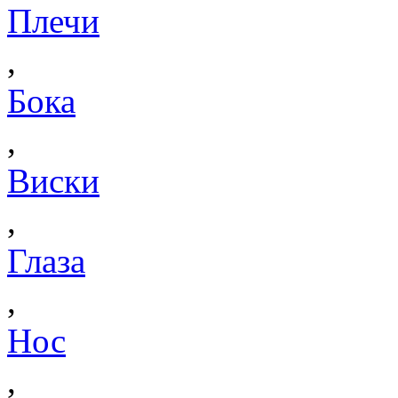
Плечи
,
Бока
,
Виски
,
Глаза
,
Нос
,