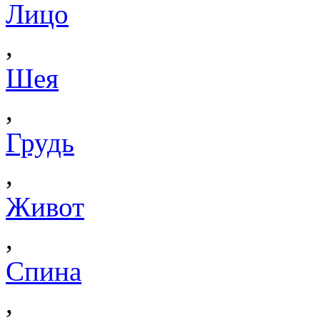
Лицо
,
Шея
,
Грудь
,
Живот
,
Спина
,