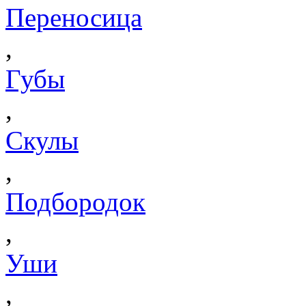
Переносица
,
Губы
,
Скулы
,
Подбородок
,
Уши
,