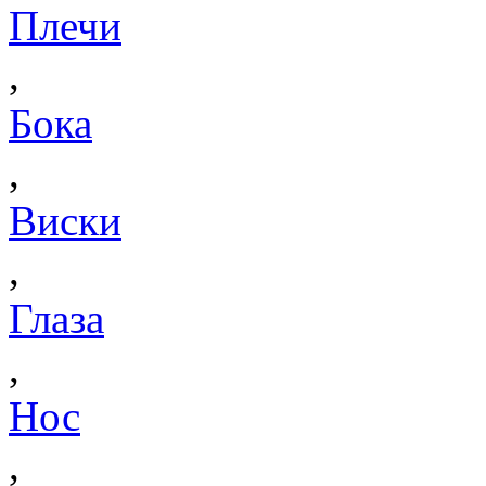
Плечи
,
Бока
,
Виски
,
Глаза
,
Нос
,