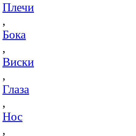
Плечи
,
Бока
,
Виски
,
Глаза
,
Нос
,