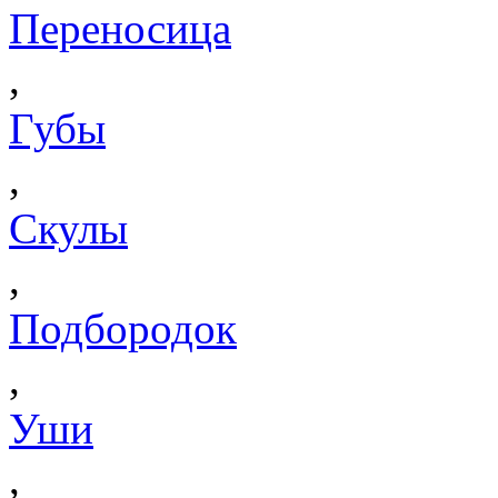
Переносица
,
Губы
,
Скулы
,
Подбородок
,
Уши
,