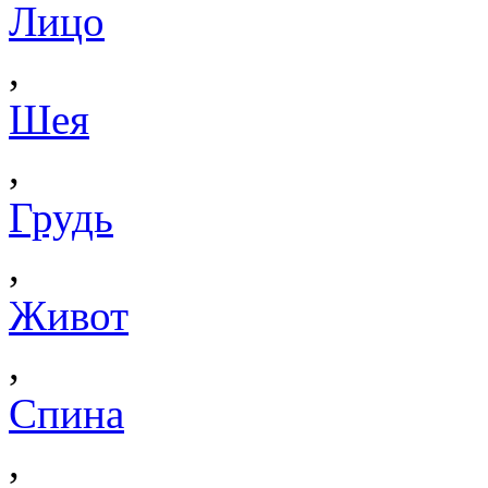
Лицо
,
Шея
,
Грудь
,
Живот
,
Спина
,