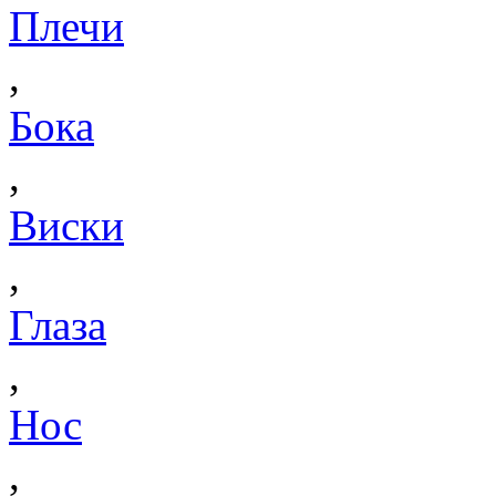
Плечи
,
Бока
,
Виски
,
Глаза
,
Нос
,