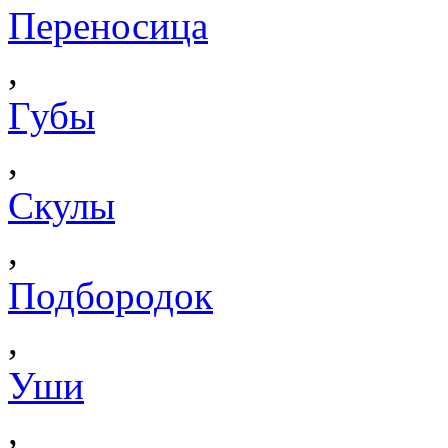
Переносица
,
Губы
,
Скулы
,
Подбородок
,
Уши
,