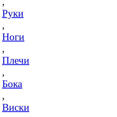
,
Руки
,
Ноги
,
Плечи
,
Бока
,
Виски